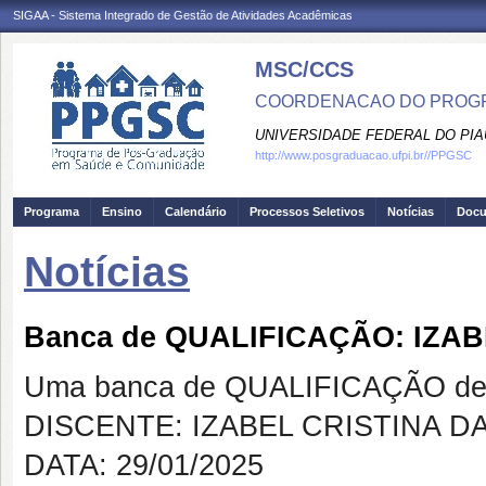
SIGAA - Sistema Integrado de Gestão de Atividades Acadêmicas
MSC/CCS
COORDENACAO DO PROGR
UNIVERSIDADE FEDERAL DO PIA
http://www.posgraduacao.ufpi.br//PPGSC
Programa
Ensino
Calendário
Processos Seletivos
Notícias
Doc
Notícias
Banca de QUALIFICAÇÃO: IZA
Uma banca de QUALIFICAÇÃO de 
DISCENTE: IZABEL CRISTINA D
DATA: 29/01/2025