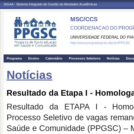
SIGAA - Sistema Integrado de Gestão de Atividades Acadêmicas
MSC/CCS
COORDENACAO DO PROGR
UNIVERSIDADE FEDERAL DO PIA
http://www.posgraduacao.ufpi.br//PPGSC
Programa
Ensino
Calendário
Processos Seletivos
Notícias
Doc
Notícias
Resultado da Etapa I - Homologa
Resultado da ETAPA I - Homol
Processo Seletivo de vagas rema
Saúde e Comunidade (PPGSC) – M