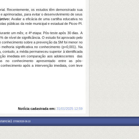
orial. Recentemente, os estudos têm demonstrado sua
 e aprimoradas, para evitar o desenvolvimento de seus
jetivo:
Avaliar a eficácia de uma cartilha educativa no
as públicas da rede municipal e estadual de Picos-PI.
va durante um mês; e 4ª etapa: Pós-teste após 30 dias. A
 de nível de significância. O estudo foi aprovado pelo
de conhecimento sobre a prevenção da SM foi menor no
melhoria significativa no conhecimento (p<0,001). Na
, contudo, a média permaneceu superior à identificada
venção imediata em comparação aos adolescentes das
tivas no conhecimento apresentado entre as pós-
 no conhecimento após a intervenção imediata, com leve
Notícia cadastrada em:
31/01/2025 12:59
nstancia1
07/08/2026 06:10