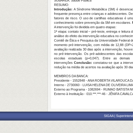
SUBÁREA: Saúde Pública
RESUMO:
Introdução:
A Síndrome Metabólica (SM) é desencade
frequente presença entre crianças e adolescentes. De
fatores de risco. O uso de cartilhas educativas é 
conhecimento sobre prevenção da SM em escolares.
A intervenção foi dividida em quatro etapas:
1ª etapa: contato inicial – pré-teste, entrega e leitur
análise do efeito da intervenção educativa no conheci
Comitê de Ética e Pesquisa da Universidade Federal d
momento pré-intervenção, com média de 12,88 (DP=2,4
avaliação realizada 30 dias após a intervenção, houv
no pré-intervenção. Os pré-adolescentes das escol
escolas estaduais (p=0,047). Entre as demais c
intervenções
Conclusão:
constatou-se que a interveç
redução na média de acertos na avaliação após 30 di
MEMBROS DA BANCA:
Presidente - 1552848 - ANA ROBERTA VILAROUCA D
Interno - 2730060 - LUISA HELENA DE OLIVEIRA LIM
Externo ao Programa - 1082694 - RUMAO BATIST
Externo à Instituição - 010.***.***-46 - JÊNIFA 
SIGAA | Superintend