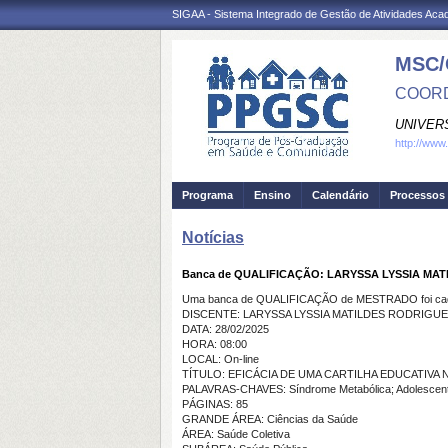
SIGAA - Sistema Integrado de Gestão de Atividades Ac
MSC/
COORD
UNIVER
http://www
Programa
Ensino
Calendário
Processos 
Notícias
Banca de QUALIFICAÇÃO: LARYSSA LYSSIA MA
Uma banca de QUALIFICAÇÃO de MESTRADO foi cada
DISCENTE: LARYSSA LYSSIA MATILDES RODRIGU
DATA: 28/02/2025
HORA: 08:00
LOCAL: On-line
TÍTULO: EFICÁCIA DE UMA CARTILHA EDUCATI
PALAVRAS-CHAVES: Síndrome Metabólica; Adolescente
PÁGINAS: 85
GRANDE ÁREA: Ciências da Saúde
ÁREA: Saúde Coletiva