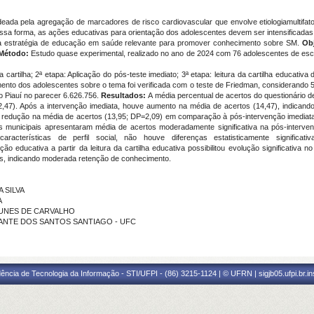
ada pela agregação de marcadores de risco cardiovascular que envolve etiologiamultifat
ssa forma, as ações educativas para orientação dos adolescentes devem ser intensificadas
uma estratégia de educação em saúde relevante para promover conhecimento sobre SM.
Ob
Método:
Estudo quase experimental, realizado no ano de 2024 com 76 adolescentes de escol
a da cartilha; 2ª etapa: Aplicação do pós-teste imediato; 3ª etapa: leitura da cartilha educati
mento dos adolescentes sobre o tema foi verificada com o teste de Friedman, considerando 5%
o Piauí no parecer 6.626.756.
Resultados:
A média percentual de acertos do questionário 
7). Após a intervenção imediata, houve aumento na média de acertos (14,47), indicando 
e redução na média de acertos (13,95; DP=2,09) em comparação à pós-intervenção imediata
as municipais apresentaram média de acertos moderadamente significativa na pós-inter
aracterísticas de perfil social, não houve diferenças estatisticamente significa
ão educativa a partir da leitura da cartilha educativa possibilitou evolução significativa
as, indicando moderada retenção de conhecimento.
A SILVA
A
A NUNES DE CARVALHO
CAVALCANTE DOS SANTOS SANTIAGO - UFC
ência de Tecnologia da Informação - STI/UFPI - (86) 3215-1124 | © UFRN | sigjb05.ufpi.br.i