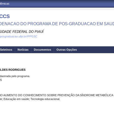
adêmicas
CCS
ENACAO DO PROGRAMA DE POS-GRADUACAO EM SAU
SIDADE FEDERAL DO PIAUÍ
.posgraduacao.ufpi.br//PPGSC
Seletivos
Notícias
Documentos
Outras Opções
TILDES RODRIGUES
strada pelo programa.
ES
VA NO AUMENTO DO CONHECIMENTO SOBRE PREVENÇÃO DA SÍNDROME METABÓLICA
; Educação em saúde; Tecnologia educacional.