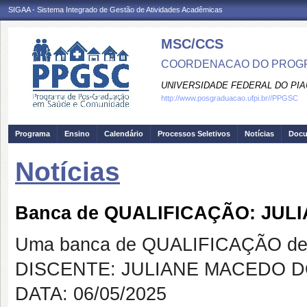
SIGAA - Sistema Integrado de Gestão de Atividades Acadêmicas
MSC/CCS
COORDENACAO DO PROGR
UNIVERSIDADE FEDERAL DO PIA
http://www.posgraduacao.ufpi.br//PPGSC
Programa
Ensino
Calendário
Processos Seletivos
Notícias
Doc
Notícias
Banca de QUALIFICAÇÃO: JU
Uma banca de QUALIFICAÇÃO de 
DISCENTE: JULIANE MACEDO 
DATA: 06/05/2025