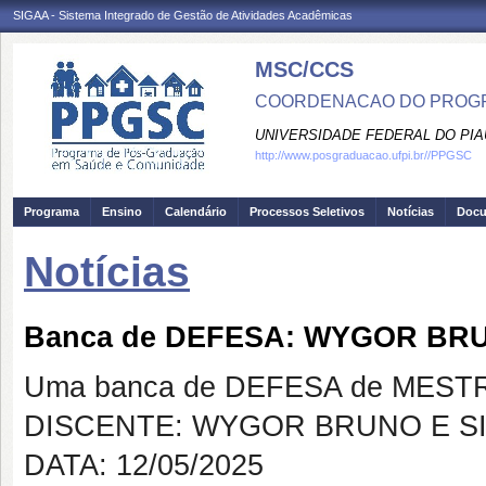
SIGAA - Sistema Integrado de Gestão de Atividades Acadêmicas
MSC/CCS
COORDENACAO DO PROGR
UNIVERSIDADE FEDERAL DO PIA
http://www.posgraduacao.ufpi.br//PPGSC
Programa
Ensino
Calendário
Processos Seletivos
Notícias
Doc
Notícias
Banca de DEFESA: WYGOR BRU
Uma banca de DEFESA de MESTRAD
DISCENTE: WYGOR BRUNO E SI
DATA: 12/05/2025