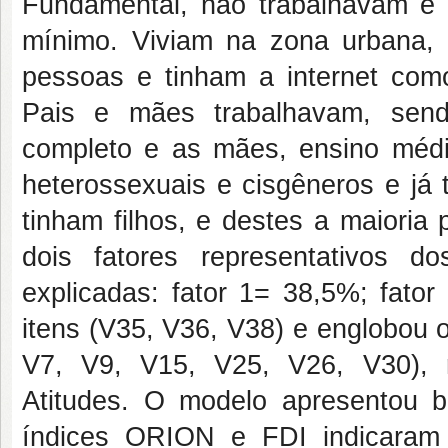
Fundamental, não trabalhavam e ti
mínimo. Viviam na zona urbana, 
pessoas e tinham a internet como
Pais e mães trabalhavam, send
completo e as mães, ensino médi
heterossexuais e cisgêneros e já 
tinham filhos, e destes a maioria
dois fatores representativos d
explicadas: fator 1= 38,5%; fator
itens (V35, V36, V38) e englobou o 
V7, V9, V15, V25, V26, V30), 
Atitudes. O modelo apresentou b
índices ORION e FDI indicaram 