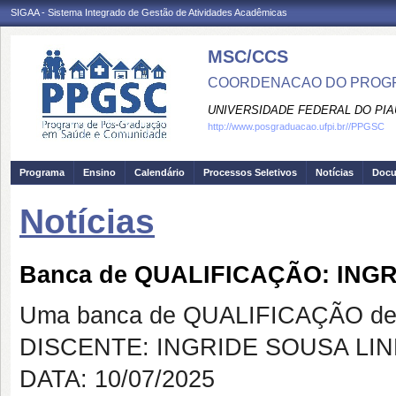
SIGAA - Sistema Integrado de Gestão de Atividades Acadêmicas
MSC/CCS
COORDENACAO DO PROGR
UNIVERSIDADE FEDERAL DO PIA
http://www.posgraduacao.ufpi.br//PPGSC
Programa
Ensino
Calendário
Processos Seletivos
Notícias
Doc
Notícias
Banca de QUALIFICAÇÃO: ING
Uma banca de QUALIFICAÇÃO de 
DISCENTE: INGRIDE SOUSA LI
DATA: 10/07/2025