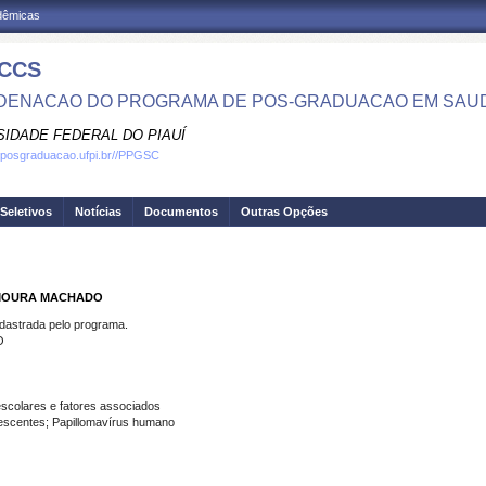
adêmicas
CCS
ENACAO DO PROGRAMA DE POS-GRADUACAO EM SAU
SIDADE FEDERAL DO PIAUÍ
.posgraduacao.ufpi.br//PPGSC
Seletivos
Notícias
Documentos
Outras Opções
 MOURA MACHADO
strada pelo programa.
O
scolares e fatores associados
scentes; Papillomavírus humano