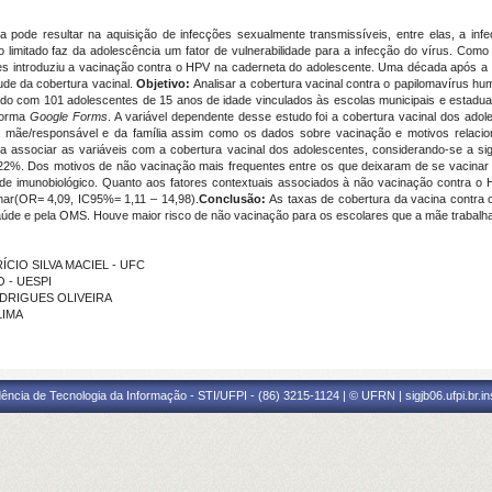
da pode resultar na aquisição de infecções sexualmente transmissíveis, entre elas, a in
 limitado faz da adolescência um fator de vulnerabilidade para a infecção do vírus. Como
s introduziu a vacinação contra o HPV na caderneta do adolescente. Uma década após a 
ude da cobertura vacinal.
Objetivo:
Analisar a cobertura vacinal contra o papilomavírus 
vido com 101 adolescentes de 15 anos de idade vinculados às escolas municipais e estaduai
aforma
Google Forms
. A variável dependente desse estudo foi a cobertura vacinal dos ado
 mãe/responsável e da família assim como os dados sobre vacinação e motivos relacion
ra associar as variáveis com a cobertura vacinal dos adolescentes, considerando-se a sign
,22%. Dos motivos de não vacinação mais frequentes entre os que deixaram de se vacinar 
de imunobiológico. Quanto aos fatores contextuais associados à não vacinação contra o
nar(OR= 4,09, IC95%= 1,11 – 14,98).
Conclusão:
As taxas de cobertura da vacina contra o
aúde e pela OMS. Houve maior risco de não vacinação para os escolares que a mãe trabalhav
AURÍCIO SILVA MACIEL - UFC
O - UESPI
RODRIGUES OLIVEIRA
LIMA
ência de Tecnologia da Informação - STI/UFPI - (86) 3215-1124 | © UFRN | sigjb06.ufpi.br.i