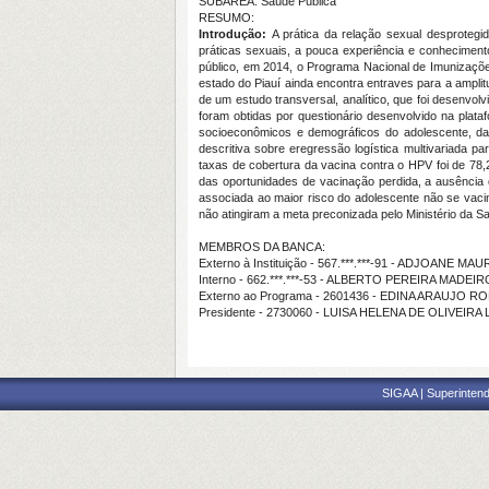
SUBÁREA: Saúde Pública
RESUMO:
Introdução:
A prática da relação sexual desprotegi
práticas sexuais, a pouca experiência e conhecimento
público, em 2014, o Programa Nacional de Imunizaçõe
estado do Piauí ainda encontra entraves para a amplit
de um estudo transversal, analítico, que foi desenvol
foram obtidas por questionário desenvolvido na plat
socioeconômicos e demográficos do adolescente, da
descritiva sobre eregressão logística multivariada pa
taxas de cobertura da vacina contra o HPV foi de 78
das oportunidades de vacinação perdida, a ausência 
associada ao maior risco do adolescente não se vaci
não atingiram a meta preconizada pelo Ministério da S
MEMBROS DA BANCA:
Externo à Instituição - 567.***.***-91 - ADJOANE M
Interno - 662.***.***-53 - ALBERTO PEREIRA MADEIR
Externo ao Programa - 2601436 - EDINA ARAUJO 
Presidente - 2730060 - LUISA HELENA DE OLIVEIRA 
SIGAA | Superintend