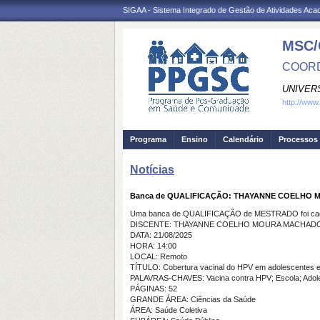
SIGAA - Sistema Integrado de Gestão de Atividades Ac
MSC/
COORD
UNIVER
http://www
Programa
Ensino
Calendário
Processos 
Notícias
Banca de QUALIFICAÇÃO: THAYANNE COELHO
Uma banca de QUALIFICAÇÃO de MESTRADO foi cada
DISCENTE: THAYANNE COELHO MOURA MACHAD
DATA: 21/08/2025
HORA: 14:00
LOCAL: Remoto
TÍTULO: Cobertura vacinal do HPV em adolescentes e
PALAVRAS-CHAVES: Vacina contra HPV; Escola; Adole
PÁGINAS: 52
GRANDE ÁREA: Ciências da Saúde
ÁREA: Saúde Coletiva