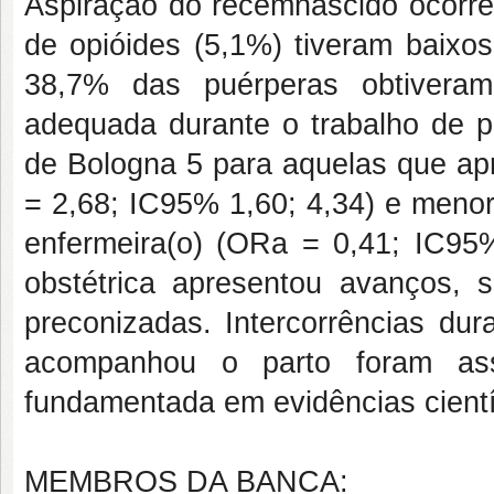
Aspiração do recémnascido ocorre
de opióides (5,1%) tiveram baixo
38,7% das puérperas obtiveram 
adequada durante o trabalho de p
de Bologna 5 para aquelas que ap
= 2,68; IC95% 1,60; 4,34) e menor
enfermeira(o) (ORa = 0,41; IC9
obstétrica apresentou avanços, 
preconizadas. Intercorrências dur
acompanhou o parto foram as
fundamentada em evidências cientí
MEMBROS DA BANCA: