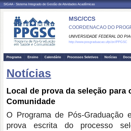
SIGAA - Sistema Integrado de Gestão de Atividades Acadêmicas
MSC/CCS
COORDENACAO DO PROGR
UNIVERSIDADE FEDERAL DO PIA
http://www.posgraduacao.ufpi.br//PPGSC
Programa
Ensino
Calendário
Processos Seletivos
Notícias
Doc
Notícias
Local de prova da seleção par
Comunidade
O Programa de Pós-Graduação e
prova escrita do processo sel