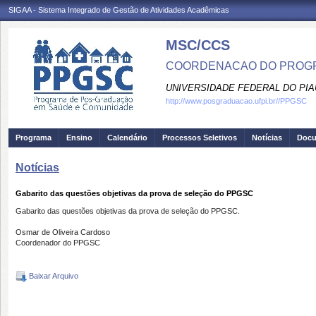
SIGAA - Sistema Integrado de Gestão de Atividades Acadêmicas
MSC/CCS
COORDENACAO DO PROGR
UNIVERSIDADE FEDERAL DO PIA
http://www.posgraduacao.ufpi.br//PPGSC
Programa
Ensino
Calendário
Processos Seletivos
Notícias
Doc
Notícias
Gabarito das questões objetivas da prova de seleção do PPGSC
Gabarito das questões objetivas da prova de seleção do PPGSC.
Osmar de Oliveira Cardoso
Coordenador do PPGSC
Baixar Arquivo