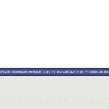
ência de Tecnologia da Informação - STI/UFPI - (86) 3215-1124 | © UFRN | sigjb06.ufpi.br.i