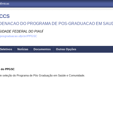
adêmicas
CCS
ENACAO DO PROGRAMA DE POS-GRADUACAO EM SAU
SIDADE FEDERAL DO PIAUÍ
.posgraduacao.ufpi.br//PPGSC
Seletivos
Notícias
Documentos
Outras Opções
ão do PPGSC
 de seleção do Programa de Pós Graduação em Saúde e Comunidade.