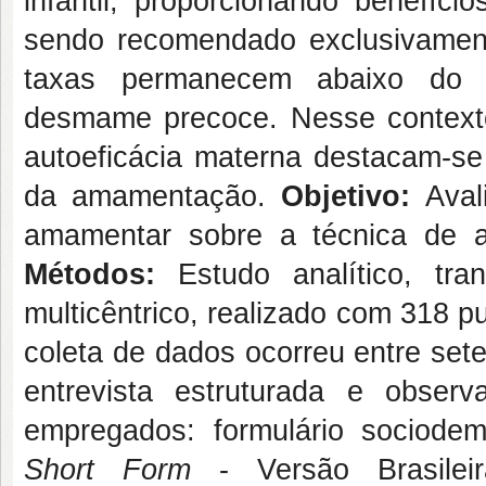
infantil, proporcionando benefício
sendo recomendado exclusivament
taxas permanecem abaixo do p
desmame precoce. Nesse context
autoeficácia materna destacam-se
da amamentação.
Objetivo:
Avali
amamentar sobre a técnica de a
Métodos:
Estudo analítico, tra
multicêntrico, realizado com 318 p
coleta de dados ocorreu entre set
entrevista estruturada e obse
empregados: formulário sociodem
Short Form
- Versão Brasil