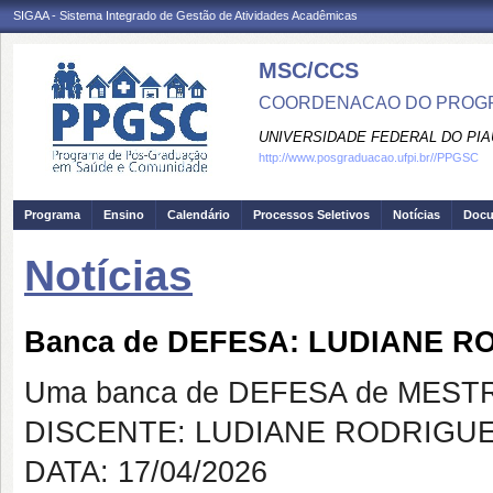
SIGAA - Sistema Integrado de Gestão de Atividades Acadêmicas
MSC/CCS
COORDENACAO DO PROGR
UNIVERSIDADE FEDERAL DO PIA
http://www.posgraduacao.ufpi.br//PPGSC
Programa
Ensino
Calendário
Processos Seletivos
Notícias
Doc
Notícias
Banca de DEFESA: LUDIANE R
Uma banca de DEFESA de MESTRAD
DISCENTE: LUDIANE RODRIGUE
DATA: 17/04/2026