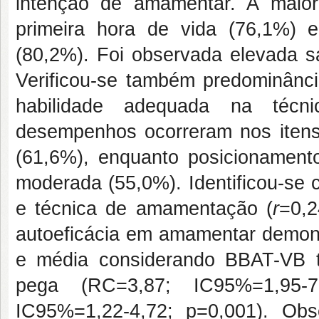
intenção de amamentar. A maio
primeira hora de vida (76,1%) 
(80,2%). Foi observada elevada s
Verificou-se também predominânci
habilidade adequada na técn
desempenhos ocorreram nos itens
(61,6%), enquanto posicionamento
moderada (55,0%). Identificou-se c
e técnica de amamentação (
r
=0,2
autoeficácia em amamentar demons
e média considerando BBAT-VB t
pega (RC=3,87; IC95%=1,95-7
IC95%=1,22-4,72; p=0,001). Obser