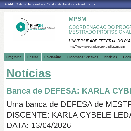
SIGAA - Sistema Integrado de Gestão de Atividades Acadêmicas
MPSM
COORDENACAO DO PROGR
MESTRADO PROFISSIONA
UNIVERSIDADE FEDERAL DO PIA
http://www.posgraduacao.ufpi.br//mpsm
Programa
Ensino
Calendário
Processos Seletivos
Notícias
Doc
Notícias
Banca de DEFESA: KARLA CY
Uma banca de DEFESA de MESTRAD
DISCENTE: KARLA CYBELE LÉD
DATA: 13/04/2026