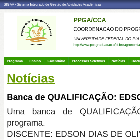
SIGAA - Sistema Integrado de Gestão de Atividades Acadêmicas
PPGA/CCA
COORDENACAO DO PROGR
UNIVERSIDADE FEDERAL DO PIA
http://www.posgraduacao.ufpi.br//agronomia
Programa
Ensino
Calendário
Processos Seletivos
Notícias
Doc
Notícias
Banca de QUALIFICAÇÃO: EDS
Uma banca de QUALIFICAÇÃO
programa.
DISCENTE: EDSON DIAS DE OL