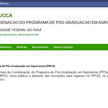
adêmicas
/CCA
ENACAO DO PROGRAMA DE POS-GRADUACAO EM AGR
SIDADE FEDERAL DO PIAUÍ
.posgraduacao.ufpi.br//agronomia
Seletivos
Notícias
Documentos
Outras Opções
ama de Pós-Graduação em Agronomia (PPGA)
or meio da Coordenação do Programa de Pós-Graduação em Agronomia (PPGA)
RPG), torna pública a abertura das inscrições para ingresso no PPGA, no p
ico.