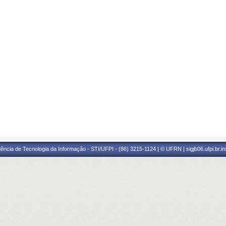
ência de Tecnologia da Informação - STI/UFPI - (86) 3215-1124 | © UFRN | sigjb06.ufpi.br.i