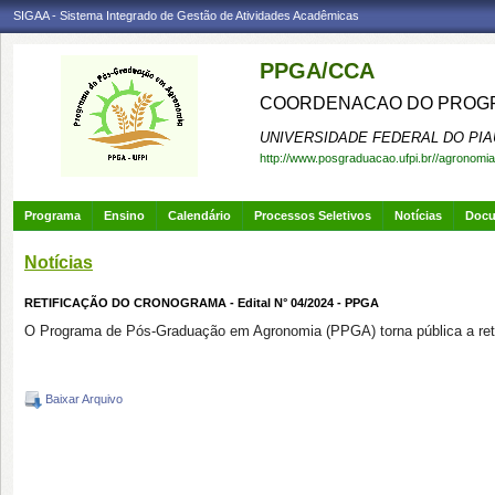
SIGAA - Sistema Integrado de Gestão de Atividades Acadêmicas
PPGA/CCA
COORDENACAO DO PROGR
UNIVERSIDADE FEDERAL DO PIA
http://www.posgraduacao.ufpi.br//agronomia
Programa
Ensino
Calendário
Processos Seletivos
Notícias
Doc
Notícias
RETIFICAÇÃO DO CRONOGRAMA - Edital N° 04/2024 - PPGA
O Programa de Pós-Graduação em Agronomia (PPGA) torna pública a ret
Baixar Arquivo