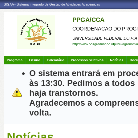
SIGAA - Sistema Integrado de Gestão de Atividades Acadêmicas
PPGA/CCA
COORDENACAO DO PROGR
UNIVERSIDADE FEDERAL DO PIA
http://www.posgraduacao.ufpi.br//agronomia
Programa
Ensino
Calendário
Processos Seletivos
Notícias
Doc
O sistema entrará em proc
às 13:30. Pedimos a todos
haja transtornos.
Agradecemos a compreensã
volta.
Notícias