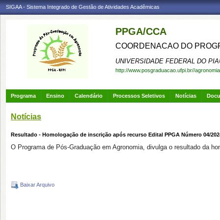
SIGAA - Sistema Integrado de Gestão de Atividades Acadêmicas
PPGA/CCA
COORDENACAO DO PROGR
UNIVERSIDADE FEDERAL DO PIA
http://www.posgraduacao.ufpi.br//agronomia
Programa
Ensino
Calendário
Processos Seletivos
Notícias
Doc
Notícias
Resultado - Homologação de inscrição após recurso Edital PPGA Número 04/202
O Programa de Pós-Graduação em Agronomia, divulga o resultado da hom
Baixar Arquivo