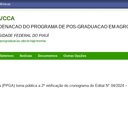
adêmicas
/CCA
ENACAO DO PROGRAMA DE POS-GRADUACAO EM AGR
SIDADE FEDERAL DO PIAUÍ
.posgraduacao.ufpi.br//agronomia
Seletivos
Notícias
Documentos
Outras Opções
PPGA) torna pública a 2ª retificação do cronograma do Edital N° 04/2024