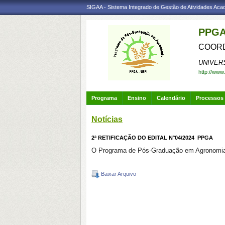
SIGAA - Sistema Integrado de Gestão de Atividades Ac
PPGA
COORD
UNIVER
http://www
Programa
Ensino
Calendário
Processos 
Notícias
2ª RETIFICAÇÃO DO EDITAL N°04/2024  PPGA
O Programa de Pós-Graduação em Agronomia (
Baixar Arquivo