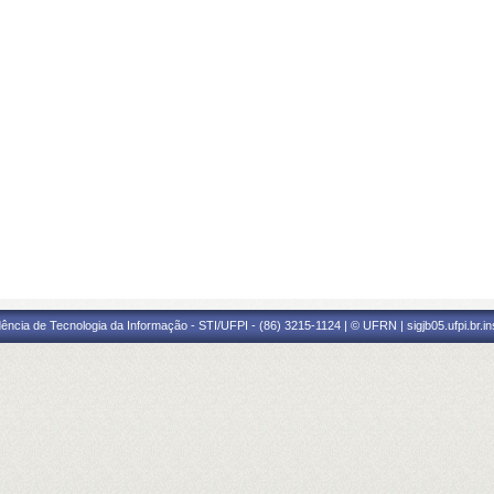
ência de Tecnologia da Informação - STI/UFPI - (86) 3215-1124 | © UFRN | sigjb05.ufpi.br.i