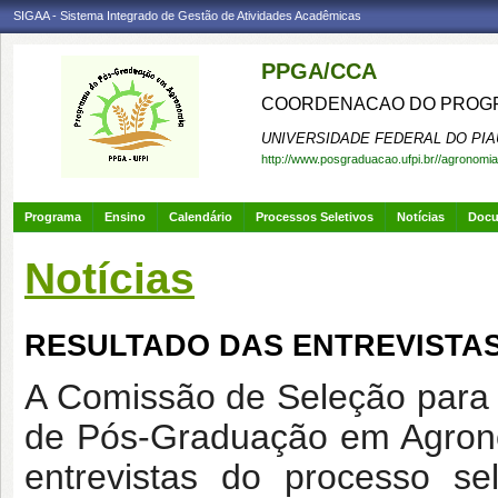
SIGAA - Sistema Integrado de Gestão de Atividades Acadêmicas
PPGA/CCA
COORDENACAO DO PROGR
UNIVERSIDADE FEDERAL DO PIA
http://www.posgraduacao.ufpi.br//agronomia
Programa
Ensino
Calendário
Processos Seletivos
Notícias
Doc
Notícias
RESULTADO DAS ENTREVISTAS -
A Comissão de Seleção para
de Pós-Graduação em Agrono
entrevistas do processo s