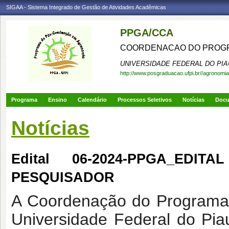
SIGAA - Sistema Integrado de Gestão de Atividades Acadêmicas
PPGA/CCA
COORDENACAO DO PROGR
UNIVERSIDADE FEDERAL DO PIA
http://www.posgraduacao.ufpi.br//agronomia
Programa
Ensino
Calendário
Processos Seletivos
Notícias
Doc
Notícias
Edital 06-2024-PPGA_EDI
PESQUISADOR
A Coordenação do Programa
Universidade Federal do Pia