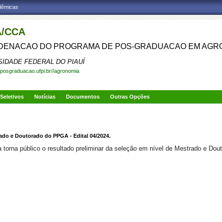
adêmicas
/CCA
ENACAO DO PROGRAMA DE POS-GRADUACAO EM AGR
SIDADE FEDERAL DO PIAUÍ
.posgraduacao.ufpi.br//agronomia
Seletivos
Notícias
Documentos
Outras Opções
rado e Doutorado do PPGA - Edital 04/2024.
rna público o resultado preliminar da seleção em nível de Mestrado e Dout