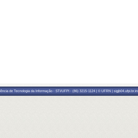
ência de Tecnologia da Informação - STI/UFPI - (86) 3215-1124 | © UFRN | sigjb04.ufpi.br.i