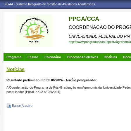
SIGAA - Sistema Integrado de Gestão de Atividades Acadêmicas
PPGA/CCA
COORDENACAO DO PROGR
UNIVERSIDADE FEDERAL DO PIA
http://www.posgraduacao.ufpi.br//agronomia
Programa
Ensino
Calendário
Processos Seletivos
Notícias
Doc
Notícias
Resultado preliminar - Edital 06/2024 - Auxílio pesquisador
A Coordenação do Programa de Pós-Graduação em Agronomia da Universidade Federal do 
pesquisador (Edital PPGA n° 06/2024).
Baixar Arquivo