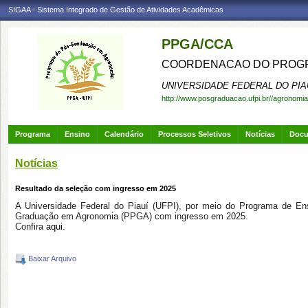
SIGAA - Sistema Integrado de Gestão de Atividades Acadêmicas
PPGA/CCA
COORDENACAO DO PROGR
UNIVERSIDADE FEDERAL DO PIA
http://www.posgraduacao.ufpi.br//agronomia
Programa
Ensino
Calendário
Processos Seletivos
Notícias
Doc
Notícias
Resultado da seleção com ingresso em 2025
A Universidade Federal do Piauí (UFPI), por meio do Programa de En
Graduação em Agronomia (PPGA) com ingresso em 2025.
Confira
aqui
.
Baixar Arquivo