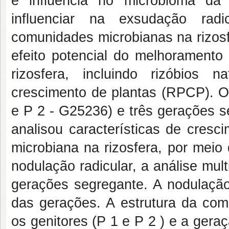
e influência no microbioma da
influenciar na exsudação rad
comunidades microbianas na rizosf
efeito potencial do melhoramento
rizosfera, incluindo rizóbios 
crescimento de plantas (RPCP). O 
e P 2 - G25236) e três gerações se
analisou características de cres
microbiana na rizosfera, por mei
nodulação radicular, a análise mul
gerações segregante. A nodulação
das gerações. A estrutura da comu
os genitores (P 1 e P 2 ) e a ger