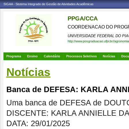
SIGAA - Sistema Integrado de Gestão de Atividades Acadêmicas
PPGA/CCA
COORDENACAO DO PROGR
UNIVERSIDADE FEDERAL DO PIA
http://www.posgraduacao.ufpi.br//agronomia
Programa
Ensino
Calendário
Processos Seletivos
Notícias
Doc
Notícias
Banca de DEFESA: KARLA ANN
Uma banca de DEFESA de DOUTOR
DISCENTE: KARLA ANNIELLE D
DATA: 29/01/2025