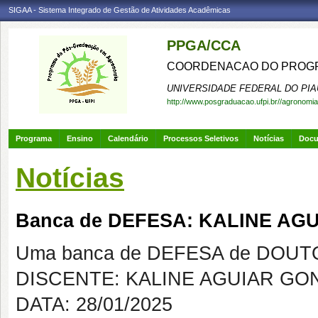
SIGAA - Sistema Integrado de Gestão de Atividades Acadêmicas
PPGA/CCA
COORDENACAO DO PROGR
UNIVERSIDADE FEDERAL DO PIA
http://www.posgraduacao.ufpi.br//agronomia
Programa
Ensino
Calendário
Processos Seletivos
Notícias
Doc
Notícias
Banca de DEFESA: KALINE AG
Uma banca de DEFESA de DOUTOR
DISCENTE: KALINE AGUIAR GO
DATA: 28/01/2025