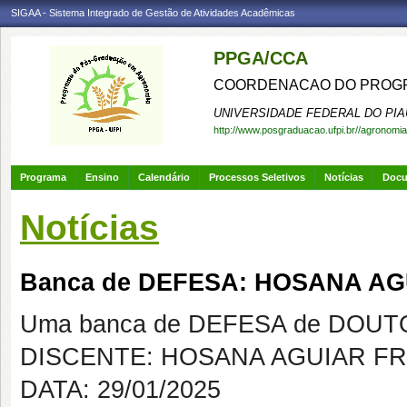
SIGAA - Sistema Integrado de Gestão de Atividades Acadêmicas
PPGA/CCA
COORDENACAO DO PROGR
UNIVERSIDADE FEDERAL DO PIA
http://www.posgraduacao.ufpi.br//agronomia
Programa
Ensino
Calendário
Processos Seletivos
Notícias
Doc
Notícias
Banca de DEFESA: HOSANA A
Uma banca de DEFESA de DOUTOR
DISCENTE: HOSANA AGUIAR F
DATA: 29/01/2025