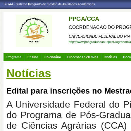
SIGAA - Sistema Integrado de Gestão de Atividades Acadêmicas
PPGA/CCA
COORDENACAO DO PROGR
UNIVERSIDADE FEDERAL DO PIA
http://www.posgraduacao.ufpi.br//agronomia
Programa
Ensino
Calendário
Processos Seletivos
Notícias
Doc
Notícias
Edital para inscrições no Mestr
A Universidade Federal do P
do Programa de Pós-Gradua
de Ciências Agrárias (CCA)