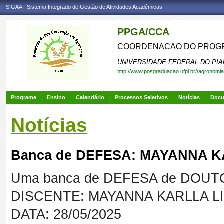
SIGAA - Sistema Integrado de Gestão de Atividades Acadêmicas
PPGA/CCA
COORDENACAO DO PROGR
UNIVERSIDADE FEDERAL DO PIA
http://www.posgraduacao.ufpi.br//agronomia
Programa
Ensino
Calendário
Processos Seletivos
Notícias
Doc
Notícias
Banca de DEFESA: MAYANNA 
Uma banca de DEFESA de DOUTOR
DISCENTE: MAYANNA KARLLA L
DATA: 28/05/2025