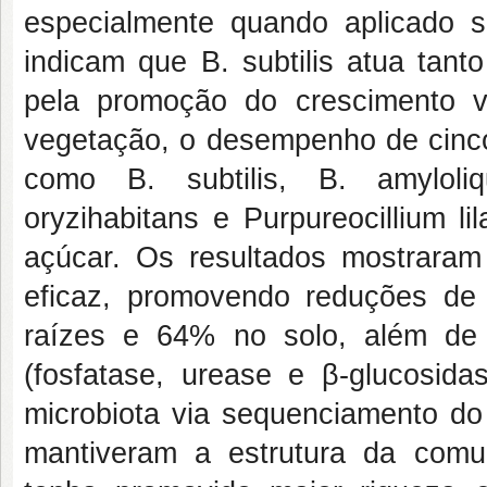
especialmente quando aplicado se
indicam que B. subtilis atua tant
pela promoção do crescimento v
vegetação, o desempenho de cinco
como B. subtilis, B. amyloliq
oryzihabitans e Purpureocillium l
açúcar. Os resultados mostraram 
eficaz, promovendo reduções d
raízes e 64% no solo, além de
(fosfatase, urease e β-glucosid
microbiota via sequenciamento d
mantiveram a estrutura da comun