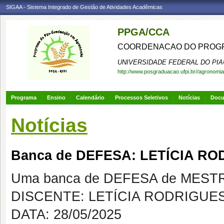
SIGAA - Sistema Integrado de Gestão de Atividades Acadêmicas
PPGA/CCA
COORDENACAO DO PROGR
UNIVERSIDADE FEDERAL DO PIA
http://www.posgraduacao.ufpi.br//agronomia
Programa
Ensino
Calendário
Processos Seletivos
Notícias
Doc
Notícias
Banca de DEFESA: LETÍCIA RO
Uma banca de DEFESA de MESTRAD
DISCENTE: LETÍCIA RODRIGUES
DATA: 28/05/2025