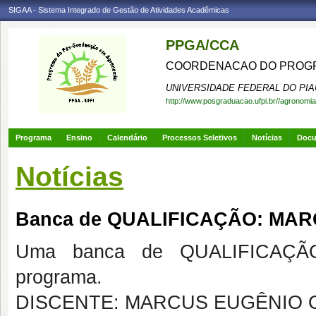
SIGAA - Sistema Integrado de Gestão de Atividades Acadêmicas
PPGA/CCA
COORDENACAO DO PROGR
UNIVERSIDADE FEDERAL DO PIA
http://www.posgraduacao.ufpi.br//agronomia
Programa
Ensino
Calendário
Processos Seletivos
Notícias
Doc
Notícias
Banca de QUALIFICAÇÃO: MAR
Uma banca de QUALIFICAÇÃO
programa.
DISCENTE: MARCUS EUGÊNIO O