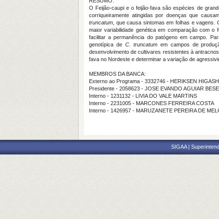
RESUMO:
O Feijão-caupi e o feijão-fava são espécies de grande
corriqueiramente atingidas por doenças que caus
truncatum
, que causa sintomas em folhas e vagens. 
maior variabilidade genética em comparação com o fe
facilitar a permanência do patógeno em campo. Para
genotípica de
C. truncatum
em campos de produção
desenvolvimento de cultivares resistentes à antracnos
fava no Nordeste e determinar a variação de agressivi
MEMBROS DA BANCA:
Externo ao Programa - 3332746 - HERIKSEN HIGAS
Presidente - 2058623 - JOSE EVANDO AGUIAR BE
Interno - 1231132 - LIVIA DO VALE MARTINS
Interno - 2231005 - MARCONES FERREIRA COSTA
Interno - 1426957 - MARUZANETE PEREIRA DE ME
SIGAA | Superintend