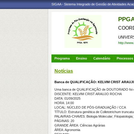
SIGAA - Sistema Integrado de Gestão de Atividades Ac
PPGA
COORD
UNIVER
http://www
Programa
Ensino
Calendário
Processos 
Notícias
Banca de QUALIFICAÇÃO: KELVIM CRIST ARAU
Uma banca de QUALIFICAÇÃO de DOUTORADO foi ca
DISCENTE: KELVIM CRIST ARAUJO ROCHA
DATA: 01/09/2025
HORA: 14:00
LOCAL: NÚCLEO DE PÓS-GRADUAÇÃO / CCA
TÍTULO: Estrutura genética de Colletotrichum truncat
PALAVRAS-CHAVES: Biologia Molecular; Fitopatologia; 
PÁGINAS: 20
GRANDE ÁREA: Ciências Agrárias
ÁREA: Agronomia