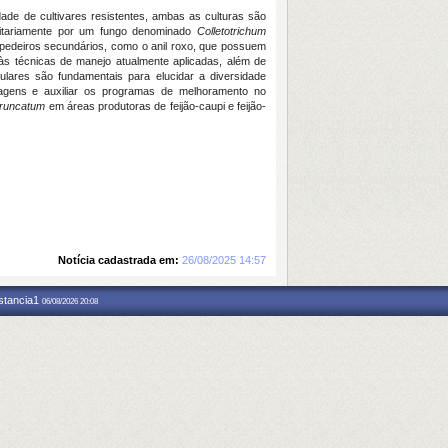
idade de cultivares resistentes, ambas as culturas são
ritariamente por um fungo denominado
Colletotrichum
pedeiros secundários, como o anil roxo, que possuem
 às técnicas de manejo atualmente aplicadas, além de
ulares são fundamentais para elucidar a diversidade
agens e auxiliar os programas de melhoramento no
truncatum
em áreas produtoras de feijão-caupi e feijão-
Notícia cadastrada em:
26/08/2025 14:57
nstancia1
06/08/2026 20:08