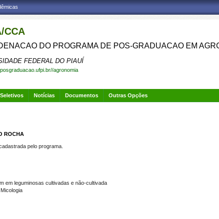
adêmicas
/CCA
ENACAO DO PROGRAMA DE POS-GRADUACAO EM AGR
SIDADE FEDERAL DO PIAUÍ
.posgraduacao.ufpi.br//agronomia
Seletivos
Notícias
Documentos
Outras Opções
JO ROCHA
dastrada pelo programa.
um em leguminosas cultivadas e não-cultivada
Micologia