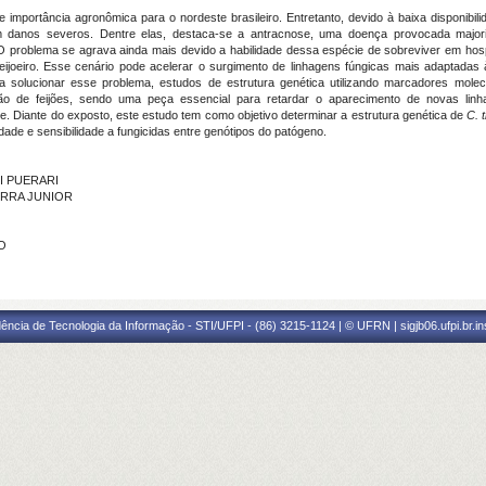
 importância agronômica para o nordeste brasileiro. Entretanto, devido à baixa disponibil
am danos severos. Dentre elas, destaca-se a antracnose, uma doença provocada majo
O problema se agrava ainda mais devido a habilidade dessa espécie de sobreviver em hos
ijoeiro. Esse cenário pode acelerar o surgimento de linhagens fúngicas mais adaptadas
 solucionar esse problema, estudos de estrutura genética utilizando marcadores molec
 de feijões, sendo uma peça essencial para retardar o aparecimento de novas linh
e. Diante do exposto, este estudo tem como objetivo determinar a estrutura genética de
C. 
dade e sensibilidade a fungicidas entre genótipos do patógeno.
HI PUERARI
SERRA JUNIOR
LO
ência de Tecnologia da Informação - STI/UFPI - (86) 3215-1124 | © UFRN | sigjb06.ufpi.br.i