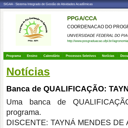
SIGAA - Sistema Integrado de Gestão de Atividades Acadêmicas
PPGA/CCA
COORDENACAO DO PROGR
UNIVERSIDADE FEDERAL DO PIA
http://www.posgraduacao.ufpi.br//agronomia
Programa
Ensino
Calendário
Processos Seletivos
Notícias
Doc
Notícias
Banca de QUALIFICAÇÃO: TA
Uma banca de QUALIFICAÇÃO
programa.
DISCENTE: TAYNÁ MENDES DE