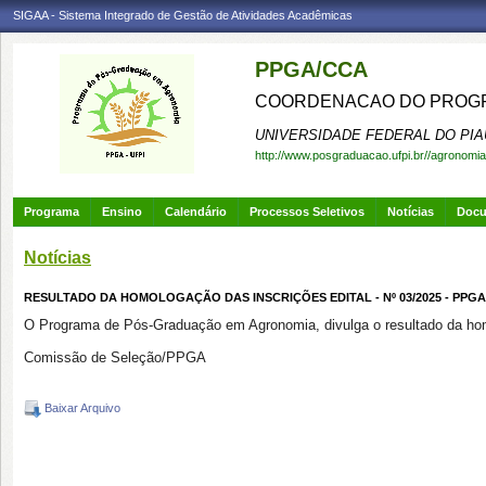
SIGAA - Sistema Integrado de Gestão de Atividades Acadêmicas
PPGA/CCA
COORDENACAO DO PROGR
UNIVERSIDADE FEDERAL DO PIA
http://www.posgraduacao.ufpi.br//agronomia
Programa
Ensino
Calendário
Processos Seletivos
Notícias
Doc
Notícias
RESULTADO DA HOMOLOGAÇÃO DAS INSCRIÇÕES EDITAL - Nº 03/2025 - PPGA
O Programa de Pós-Graduação em Agronomia, divulga o resultado da hom
Comissão de Seleção/PPGA
Baixar Arquivo