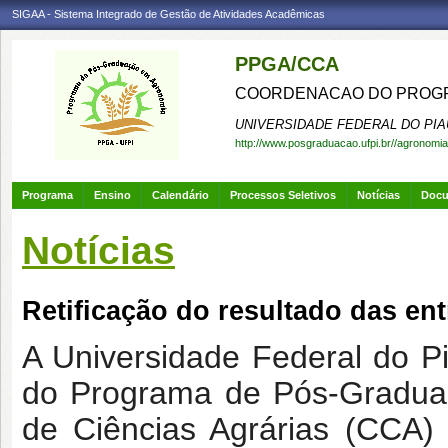
SIGAA - Sistema Integrado de Gestão de Atividades Acadêmicas
PPGA/CCA
COORDENACAO DO PROGR
UNIVERSIDADE FEDERAL DO PIA
http://www.posgraduacao.ufpi.br//agronomia
Programa
Ensino
Calendário
Processos Seletivos
Notícias
Doc
Notícias
Retificação do resultado das en
A Universidade Federal do P
do Programa de Pós-Gradu
de Ciências Agrárias (CCA)