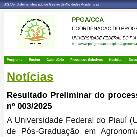
SIGAA - Sistema Integrado de Gestão de Atividades Acadêmicas
PPGA/CCA
COORDENACAO DO PROGR
UNIVERSIDADE FEDERAL DO PIA
http://www.posgraduacao.ufpi.br//agronomia
Programa
Ensino
Calendário
Processos Seletivos
Notícias
Doc
Notícias
Resultado Preliminar do process
nº 003/2025
A Universidade Federal do Piauí 
de Pós-Graduação em Agronomia