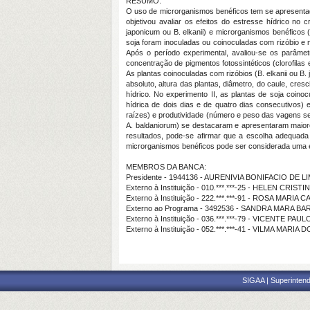
RESUMO:
O uso de microrganismos benéficos tem se apresentad
objetivou avaliar os efeitos do estresse hídrico no 
japonicum
ou
B. elkanii
) e microrganismos benéficos 
soja foram inoculadas ou coinoculadas com rizóbio e 
Após o período experimental, avaliou-se os parâmet
concentração de pigmentos fotossintéticos (clorofilas e
As plantas coinoculadas com rizóbios (
B. elkanii
ou
B.
absoluto, altura das plantas, diâmetro, do caule, cres
hídrico. No experimento II, as plantas de soja coin
hídrica de dois dias e de quatro dias consecutivos)
raízes) e produtividade (número e peso das vagens se
A. baldaniorum
) se destacaram e apresentaram maior
resultados, pode-se afirmar que a escolha adequada 
microrganismos benéficos pode ser considerada uma est
MEMBROS DA BANCA:
Presidente - 1944136 - AURENIVIA BONIFACIO DE L
Externo à Instituição - 010.***.***-25 - HELEN CR
Externo à Instituição - 222.***.***-91 - ROSA M
Externo ao Programa - 3492536 - SANDRA MARA 
Externo à Instituição - 036.***.***-79 - VICENTE P
Externo à Instituição - 052.***.***-41 - VILMA MARI
SIGAA | Superintend