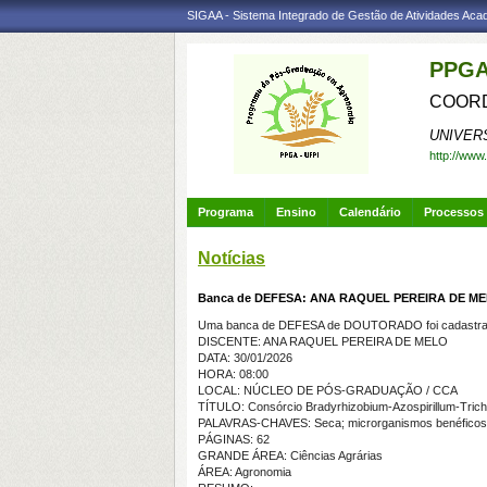
SIGAA - Sistema Integrado de Gestão de Atividades Ac
PPGA
COORD
UNIVER
http://www
Programa
Ensino
Calendário
Processos 
Notícias
Banca de DEFESA: ANA RAQUEL PEREIRA DE M
Uma banca de DEFESA de DOUTORADO foi cadastrad
DISCENTE: ANA RAQUEL PEREIRA DE MELO
DATA: 30/01/2026
HORA: 08:00
LOCAL: NÚCLEO DE PÓS-GRADUAÇÃO / CCA
TÍTULO: Consórcio Bradyrhizobium-Azospirillum-Tricho
PALAVRAS-CHAVES: Seca; microrganismos benéficos; G
PÁGINAS: 62
GRANDE ÁREA: Ciências Agrárias
ÁREA: Agronomia