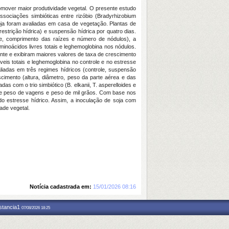
mover maior produtividade vegetal. O presente estudo
ssociações simbióticas entre rizóbio (
Bradyrhizobium
soja foram avaliadas em casa de vegetação. Plantas de
strição hídrica) e suspensão hídrica por quatro dias.
ule, comprimento das raízes e número de nódulos), a
 aminoácidos livres totais e leghemoglobina nos nódulos.
te e exibiram maiores valores de taxa de crescimento
úveis totais e leghemoglobina no controle e no estresse
liadas em três regimes hídricos (controle, suspensão
cimento (altura, diâmetro, peso da parte aérea e das
adas com o trio simbiótico (
B. elkanii, T. asperelloides
e
 e peso de vagens e peso de mil grãos. Com base nos
do estresse hídrico. Assim, a inoculação de soja com
ade vegetal.
Notícia cadastrada em:
15/01/2026 08:16
nstancia1
07/08/2026 18:25