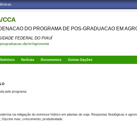
adêmicas
/CCA
ENACAO DO PROGRAMA DE POS-GRADUACAO EM AGR
SIDADE FEDERAL DO PIAUÍ
.posgraduacao.ufpi.br//agronomia
Seletivos
Notícias
Documentos
Outras Opções
ELO
a pelo programa.
derma na mitigação do estresse hídrico em plantas de soja: Respostas fisiológicas e agro
lycine max; crescimento; produtividade.