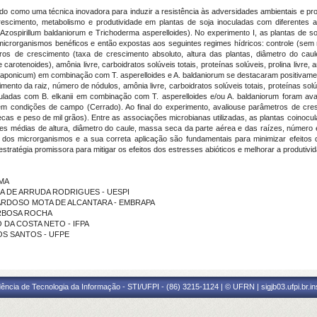
o como uma técnica inovadora para induzir a resistência às adversidades ambientais e pro
crescimento, metabolismo e produtividade em plantas de soja inoculadas com diferentes a
(
Azospirillum baldaniorum
e
Trichoderma asperelloides
). No experimento I, as plantas de 
microrganismos benéficos e então expostas aos seguintes regimes hídricos: controle (sem re
ros de crescimento (taxa de crescimento absoluto, altura das plantas, diâmetro do ca
 carotenoides), amônia livre, carboidratos solúveis totais, proteínas solúveis, prolina livre,
 japonicum
) em combinação com
T. asperelloides
e
A. baldaniorum
se destacaram positivamen
cimento da raiz, número de nódulos, amônia livre, carboidratos solúveis totais, proteínas sol
oculadas com
B. elkanii
em combinação com
T. asperelloides
e/ou
A. baldaniorum
foram ava
 em condições de campo (Cerrado). Ao final do experimento, avaliouse parâmetros de cres
cas e peso de mil grãos). Entre as associações microbianas utilizadas,
as plantas coinocul
es médias de altura, diâmetro do caule, massa seca da parte aérea e das raízes, número
dos microrganismos e a sua correta aplicação são fundamentais para minimizar efeitos 
ratégia promissora para mitigar os efeitos dos estresses abióticos e melhorar a produtivid
IMA
ISTINA DE ARRUDA RODRIGUES - UESPI
ARIA CARDOSO MOTA DE ALCANTARA - EMBRAPA
BARBOSA ROCHA
AULO DA COSTA NETO - IFPA
A DOS SANTOS - UFPE
ência de Tecnologia da Informação - STI/UFPI - (86) 3215-1124 | © UFRN | sigjb03.ufpi.br.i