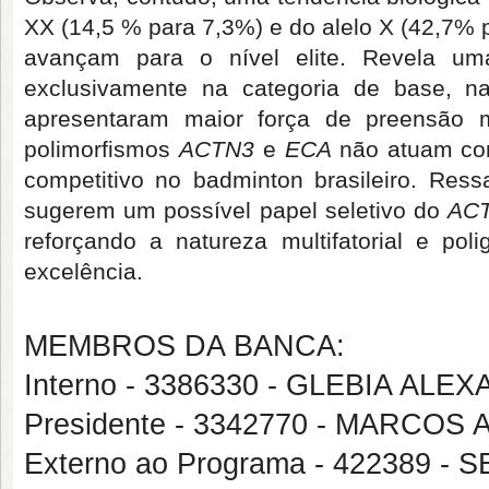
XX (14,5 % para 7,3%) e do alelo X (42,7% 
avançam para o nível elite. Revela uma 
exclusivamente na categoria de base, n
apresentaram maior força de preensão m
polimorfismos
ACTN3
e
ECA
não atuam com
competitivo no badminton brasileiro. Res
sugerem um possível papel seletivo do
AC
reforçando a natureza multifatorial e po
excelência.
MEMBROS DA BANCA:
Interno - 3386330 - GLEBIA AL
Presidente - 3342770 - MARCO
Externo ao Programa - 422389 -