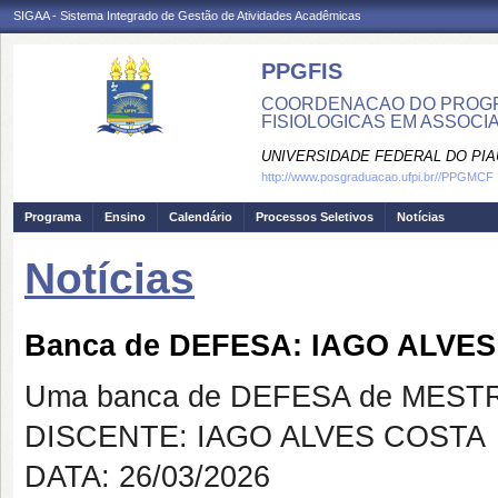
SIGAA - Sistema Integrado de Gestão de Atividades Acadêmicas
PPGFIS
COORDENACAO DO PROGR
FISIOLOGICAS EM ASSOCIA
UNIVERSIDADE FEDERAL DO PIA
http://www.posgraduacao.ufpi.br//PPGMCF
Programa
Ensino
Calendário
Processos Seletivos
Notícias
Notícias
Banca de DEFESA: IAGO ALVE
Uma banca de DEFESA de MESTRAD
DISCENTE: IAGO ALVES COSTA
DATA: 26/03/2026