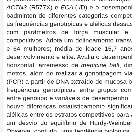
ACTN3
(R577X) e
ECA
(I/D) e o desempenh
badminton de diferentes categorias competi
as frequências genotípicas e alélicas dessas
com parâmetros de força muscular e v
competitivos. Adota um delineamento trans
e 64 mulheres; média de idade 15,7 anos)
desenvolvimento e elite. Avalia o desempenh
horizontal, arremesso de
medicine ball
, di
metros, além de realizar a genotipagem v
(PCR) a partir de DNA extraído de mucosa bu
frequências genotípicas entre grupos co
entre genótipo e variáveis de desempenho
houve diferenças estatisticamente significa
alélicas entre os estratos competitivos para
um desvio do equilíbrio de Hardy-Weinb
Observa, contudo, uma tendência biológica