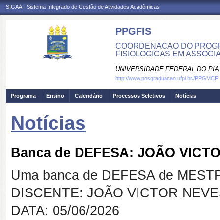
SIGAA - Sistema Integrado de Gestão de Atividades Acadêmicas
PPGFIS
COORDENACAO DO PROGR
FISIOLOGICAS EM ASSOCIA
UNIVERSIDADE FEDERAL DO PIA
http://www.posgraduacao.ufpi.br//PPGMCF
Programa
Ensino
Calendário
Processos Seletivos
Notícias
Notícias
Banca de DEFESA: JOÃO VICT
Uma banca de DEFESA de MESTRAD
DISCENTE: JOÃO VICTOR NEV
DATA: 05/06/2026