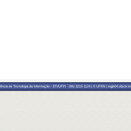
ência de Tecnologia da Informação - STI/UFPI - (86) 3215-1124 | © UFRN | sigjb04.ufpi.br.i