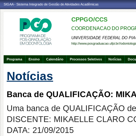
SIGAA - Sistema Integrado de Gestão de Atividades Acadêmicas
CPPGO/CCS
COORDENACAO DO PROGR
UNIVERSIDADE FEDERAL DO PIA
http://www.posgraduacao.ufpi.br//odontologi
Programa
Ensino
Calendário
Processos Seletivos
Notícias
Doc
Notícias
Banca de QUALIFICAÇÃO: MIK
Uma banca de QUALIFICAÇÃO de 
DISCENTE: MIKAELLE CLARO C
DATA: 21/09/2015