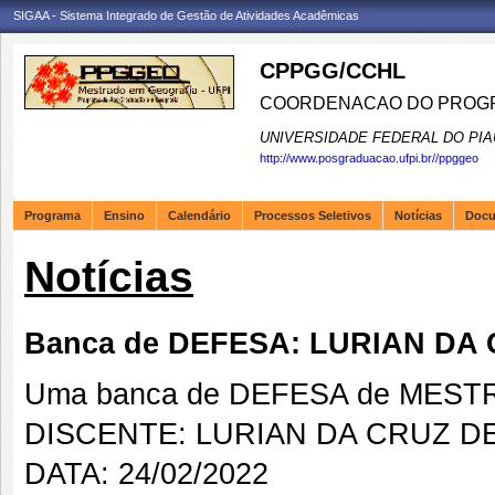
SIGAA - Sistema Integrado de Gestão de Atividades Acadêmicas
CPPGG/CCHL
COORDENACAO DO PROGR
UNIVERSIDADE FEDERAL DO PIA
http://www.posgraduacao.ufpi.br//ppggeo
Programa
Ensino
Calendário
Processos Seletivos
Notícias
Doc
Notícias
Banca de DEFESA: LURIAN DA
Uma banca de DEFESA de MESTRAD
DISCENTE: LURIAN DA CRUZ D
DATA: 24/02/2022