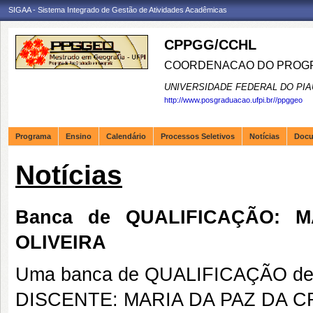
SIGAA - Sistema Integrado de Gestão de Atividades Acadêmicas
CPPGG/CCHL
COORDENACAO DO PROGR
UNIVERSIDADE FEDERAL DO PIA
http://www.posgraduacao.ufpi.br//ppggeo
Programa
Ensino
Calendário
Processos Seletivos
Notícias
Doc
Notícias
Banca de QUALIFICAÇÃO: 
OLIVEIRA
Uma banca de QUALIFICAÇÃO de 
DISCENTE: MARIA DA PAZ DA C