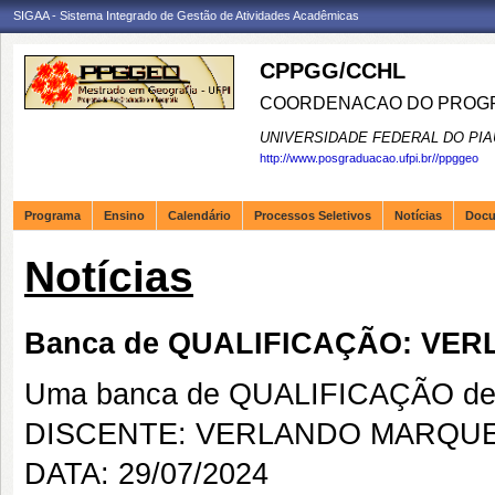
SIGAA - Sistema Integrado de Gestão de Atividades Acadêmicas
CPPGG/CCHL
COORDENACAO DO PROGR
UNIVERSIDADE FEDERAL DO PIA
http://www.posgraduacao.ufpi.br//ppggeo
Programa
Ensino
Calendário
Processos Seletivos
Notícias
Doc
Notícias
Banca de QUALIFICAÇÃO: VE
Uma banca de QUALIFICAÇÃO de 
DISCENTE: VERLANDO MARQUE
DATA: 29/07/2024