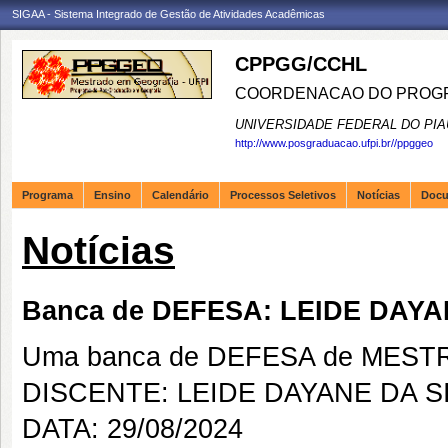
SIGAA - Sistema Integrado de Gestão de Atividades Acadêmicas
CPPGG/CCHL
COORDENACAO DO PROGR
UNIVERSIDADE FEDERAL DO PIA
http://www.posgraduacao.ufpi.br//ppggeo
Programa
Ensino
Calendário
Processos Seletivos
Notícias
Doc
Notícias
Banca de DEFESA: LEIDE DAY
Uma banca de DEFESA de MESTRAD
DISCENTE: LEIDE DAYANE DA S
DATA: 29/08/2024