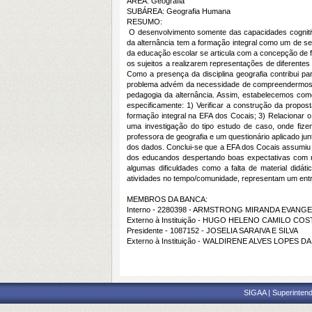
ÁREA: Geografia
SUBÁREA: Geografia Humana
RESUMO:
O desenvolvimento somente das capacidades cognitiva
da alternância tem a formação integral como um de s
da educação escolar se articula com a concepção de fo
os sujeitos a realizarem representações de diferente
Como a presença da disciplina geografia contribui pa
problema advém da necessidade de compreendermos co
pedagogia da alternância. Assim, estabelecemos como 
especificamente: 1) Verificar a construção da propo
formação integral na EFA dos Cocais; 3) Relacionar 
uma investigação do tipo estudo de caso, onde fiz
professora de geografia e um questionário aplicado jun
dos dados. Conclui-se que a EFA dos Cocais assumiu u
dos educandos despertando boas expectativas com re
algumas dificuldades como a falta de material didáti
atividades no tempo/comunidade, representam um ent
MEMBROS DA BANCA:
Interno - 2280398 - ARMSTRONG MIRANDA EVANGE
Externo à Instituição - HUGO HELENO CAMILO COS
Presidente - 1087152 - JOSELIA SARAIVA E SILVA
Externo à Instituição - WALDIRENE ALVES LOPES DA 
SIGAA | Superintend