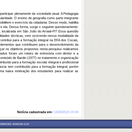
articipar plenamente da sociedade atual. A Pedagogia
aridade. O ensino de geografia como parte integrante
bilitem o exercício da cidadania. Desse modo, habilita
re ela. Dessa forma, surge o seguinte questionamento:
s, localizada em São João do Arraial-PI? Essa questão
lidades técnicas, vem ocorrendo nessa modalidade da
contribui para a formação integral na EFA dos Cocais,
s elementos que contribuem para o desenvolvimento da
çar os objetivos propostos nesta pesquisa realizamos
dos foram um roteiro de entrevista com diretor e a
e conteúdo de Bardin (1977) no tratamento e organização
buído para a formação escolar integral e profissional
cia tem contribuído para a formação integral, porém
e uma baixa motivação dos estudantes para realizar as
Notícia cadastrada em:
14/08/2024 20:49
nstancia1
06/08/2026 12:29