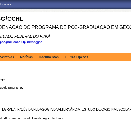
adêmicas
G/CCHL
ENACAO DO PROGRAMA DE POS-GRADUACAO EM GEOG
SIDADE FEDERAL DO PIAUÍ
.posgraduacao.ufpi.br//ppggeo
Seletivos
Notícias
Documentos
Outras Opções
TOS
pelo programa.
TEGRAL ATRAVÉS DA PEDAGOGIA DA ALTERNÂNCIA: ESTUDO DE CASO NA ESCOLA 
Alternância. Escola Família Agrícola. Piauí