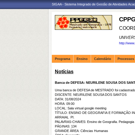
SIGAA - Sistema Integrado de Gestão de Atividades Ac
CPPG
COORD
UNIVER
http://www
Programa
Ensino
Calendário
Processos 
Notícias
Banca de DEFESA: NEURILENE SOUSA DOS SAN
Uma banca de DEFESA de MESTRADO foi cadastrada 
DISCENTE: NEURILENE SOUSA DOS SANTOS
DATA: 31/08/2024
HORA: 09:00
LOCAL: Sala virtual google meeting
TÍTULO: ENSINO DE GEOGRAFIA E FORMAÇÃO IN
ARRAIAL  PI.
PALAVRAS-CHAVES: Ensino de Geografia. Pedagogia de 
PÁGINAS: 134
GRANDE ÁREA: Ciências Humanas