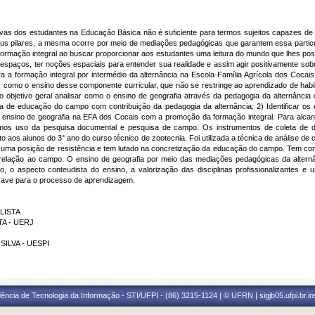
s dos estudantes na Educação Básica não é suficiente para termos sujeitos capazes de p
eus pilares, a mesma ocorre por meio de mediações pedagógicas que garantem essa particul
rmação integral ao buscar proporcionar aos estudantes uma leitura do mundo que lhes possi
s espaços, ter noções espaciais para entender sua realidade e assim agir positivamente sob
ra a formação integral por intermédio da alternância na Escola-Família Agrícola dos Cocai
mo o ensino desse componente curricular, que não se restringe ao aprendizado de habi
objetivo geral analisar como o ensino de geografia através da pedagogia da alternância 
sta de educação do campo com contribuição da pedagogia da alternância; 2) Identificar o
o ensino de geografia na EFA dos Cocais com a promoção da formação integral. Para alcan
emos uso da pesquisa documental e pesquisa de campo. Os instrumentos de coleta de da
to aos alunos do 3° ano do curso técnico de zootecnia. Foi utilizada a técnica de análise d
ma posição de resistência e tem lutado na concretização da educação do campo. Tem contri
lação ao campo. O ensino de geografia por meio das mediações pedagógicas da alternân
co, o aspecto conteudista do ensino, a valorização das disciplinas profissionalizantes 
rave para o processo de aprendizagem.
LISTA
TA - UERJ
SILVA - UESPI
ência de Tecnologia da Informação - STI/UFPI - (86) 3215-1124 | © UFRN | sigjb05.ufpi.br.i