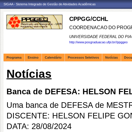
SIGAA - Sistema Integrado de Gestão de Atividades Acadêmicas
CPPGG/CCHL
COORDENACAO DO PROGR
UNIVERSIDADE FEDERAL DO PIA
http://www.posgraduacao.ufpi.br//ppggeo
Programa
Ensino
Calendário
Processos Seletivos
Notícias
Doc
Notícias
Banca de DEFESA: HELSON F
Uma banca de DEFESA de MESTRAD
DISCENTE: HELSON FELIPE G
DATA: 28/08/2024