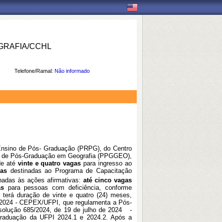
RAFIA/CCHL
Telefone/Ramal:
Não informado
e Ensino de Pós- Graduação (PRPG), do Centro
a de Pós-Graduação em Geografia (PPGGEO),
de até
vinte e quatro vagas
para ingresso ao
gas
destinadas ao Programa de Capacitação
nadas às ações afirmativas:
até cinco vagas
gas
para pessoas com deficiência, conforme
erá duração de vinte e quatro (24) meses,
/2024 - CEPEX/UFPI, que regulamenta a Pós-
solução 685/2024, de 19 de julho de 2024 -
graduação da UFPI 2024.1 e 2024.2. Após a