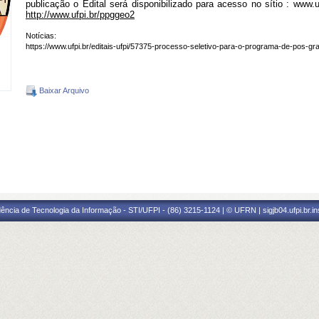
publicação o Edital será disponibilizado para acesso no sítio :
www.uf
http://www.ufpi.br/ppggeo2
Notícias:
https://www.ufpi.br/editais-ufpi/57375-processo-seletivo-para-o-programa-de-pos-
Baixar Arquivo
ência de Tecnologia da Informação - STI/UFPI - (86) 3215-1124 | © UFRN | sigjb04.ufpi.br.i