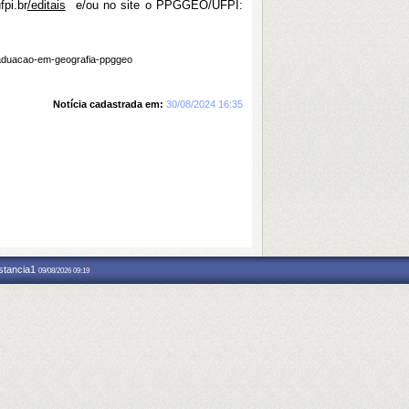
pi.br
/editais
e/ou no site o PPGGEO/UFPI:
graduacao-em-geografia-ppggeo
Notícia cadastrada em:
30/08/2024 16:35
nstancia1
09/08/2026 09:19