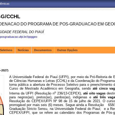
adêmicas
G/CCHL
ENACAO DO PROGRAMA DE POS-GRADUACAO EM GEOG
SIDADE FEDERAL DO PIAUÍ
.posgraduacao.ufpi.br//ppggeo
Seletivos
Notícias
Documentos
Outras Opções
-2027)
A Universidade Federal do Piauí (UFPI), por meio da Pró-Reitoria d
de Ciências Humanas e Letras (CCHL) e da Coordenação do Program
torna pública a abertura de Processo Seletivo para o preenchimento 
Curso de Mestrado Acadêmico em Geografia, sendo
até cinco va
o
Interna da UFPI (Resolução n
236/13-CEPEX),
até oito vagas
desti
para negros(as), pretos(as), pardos(as), indígenas e
até três va
Resolução do CEPEX/UFPI Nº 98 de 15 de julho de 2021. O curso t
prorrogável por mais seis (6) meses. Segue ainda a Resolução 658
Graduação Stricto Sensu, na Universidade Federal do Piauí; e a Re
CEPEX/UFPI, que se refere ao calendário dos Programas de Pós-