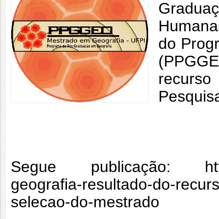
Graduaç
Humanas
do Prog
(PPGGE
recurso
Pesquisa
Segue publicação:
ht
geografia-resultado-do-recur
selecao-do-mestrado