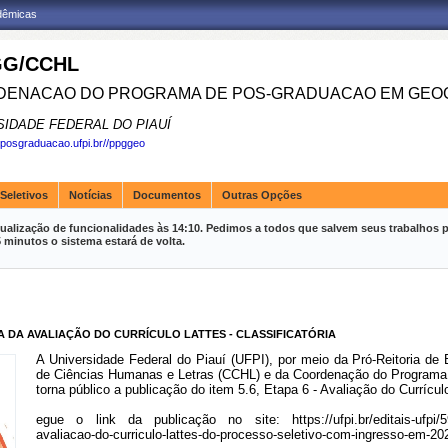
adêmicas
G/CCHL
ENACAO DO PROGRAMA DE POS-GRADUACAO EM GEOG
SIDADE FEDERAL DO PIAUÍ
.posgraduacao.ufpi.br//ppggeo
Seletivos
Notícias
Documentos
Outras Opções
ualização de funcionalidades às 14:10. Pedimos a todos que salvem seus trabalhos p
inutos o sistema estará de volta.
A DA AVALIAÇÃO DO CURRÍCULO LATTES - CLASSIFICATÓRIA
A Universidade Federal do Piauí (UFPI), por meio da Pró-Reitoria d
de Ciências Humanas e Letras (CCHL) e da Coordenação do Program
torna público a publicação do item 5.6, Etapa 6 - Avaliação do Currículo
egue o link da publicação no site:
https://ufpi.br/editais-ufp
avaliacao-do-curriculo-lattes-do-processo-seletivo-com-ingresso-em-20