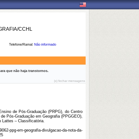
RAFIA/CCHL
Telefone/Ramal:
Não informado
ara que não haja transtornos.
(x) fechar mensagens
e Ensino de Pós-Graduação (PRPG), do Centro
a de Pós-Graduação em Geografia (PPGGEO),
 Lattes – Classificatória.
i/59062-ppg-em-geografia-divulgacao-da-nota-da-
25