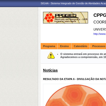
SIGAA - Sistema Integrado de Gestão de Atividades Ac
CPPG
COORD
UNIVER
http://www
Programa
Ensino
Calendário
Processos 
O sistema entrará em processo de at
Agradecemos a compreensão, em 15 m
Notícias
RESULTADO DA ETAPA 6 - DIVULGAÇÃO DA NOT