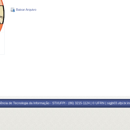
Baixar Arquivo
ência de Tecnologia da Informação - STI/UFPI - (86) 3215-1124 | © UFRN | sigjb03.ufpi.br.i